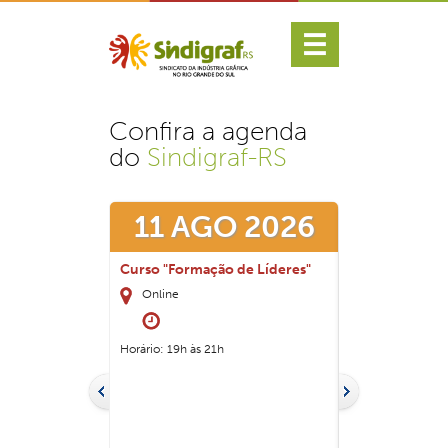
Confira a agenda
do
Sindigraf-RS
 2026
11 AGO 2026
25 AG
res que
Curso "Formação de Líderes"
Curso "Gerenc
 como
cores, como a
Online
ompetitividade
dos problemas
Online
Horário: 19h às 21h
Horário: 19h às 2