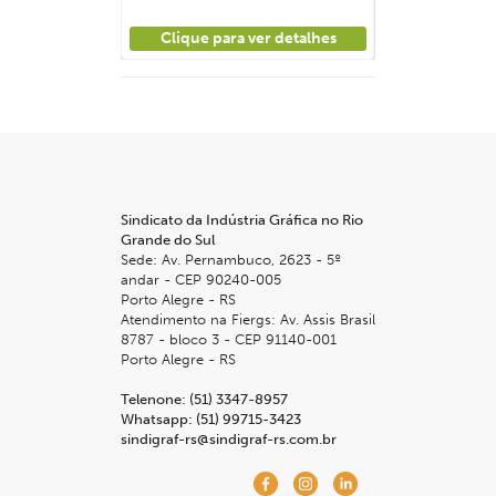
ver detalhes
Clique para ver detalhes
Clique para
L 2026
30 JUN 2026
nanceira para
Curso "PCP: Integrando novas
s gráficas"
tecnologias sem perder o
controle da produção"
Sindicato da Indústria Gráfica no Rio
Online
Grande do Sul
Sede: Av. Pernambuco, 2623 - 5º
andar - CEP 90240-005
Horário: 19h às 21h
Porto Alegre - RS
Atendimento na Fiergs: Av. Assis Brasil
8787 - bloco 3 - CEP 91140-001
Porto Alegre - RS
Telenone: (51) 3347-8957
Whatsapp: (51) 99715-3423
ver detalhes
Clique para ver detalhes
sindigraf-rs@sindigraf-rs.com.br