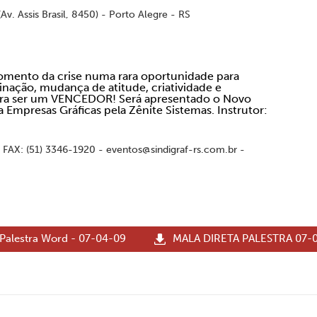
Av. Assis Brasil, 8450) - Porto Alegre - RS
mento da crise numa rara oportunidade para
inação, mudança de atitude, criatividade e
para ser um VENCEDOR! Será apresentado o Novo
 Empresas Gráficas pela Zênite Sistemas. Instrutor:
)
 FAX: (51) 3346-1920 - eventos@sindigraf-rs.com.br -
 Palestra Word - 07-04-09
MALA DIRETA PALESTRA 07-